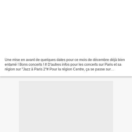
Une mise en avant de quelques dates pour ce mois de décembre déjà bien
entamé ! Bons concerts ! # D'autres infos pour les concerts sur Paris et sa
région sur "Jazz à Paris 2"# Pour la région Centre, ça se passe sur
"jazzOcentre" !# Si vous êtes du coté...