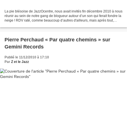
La pie blésoise de JazzOcentre, nous avait invités fin décembre 2010 à nous
réunir au sein de notre gang de blogueur autour d’un son qui ferait fondre la
neige ! RDV raté, comme beaucoup d’autres d'ailleurs, mais après tout,
pourquoi ne pas commencer...
Pierre Perchaud « Par quatre chemins » sur
Gemini Records
Publié le 11/12/2010 à 17:10
Par
Z et le Jazz