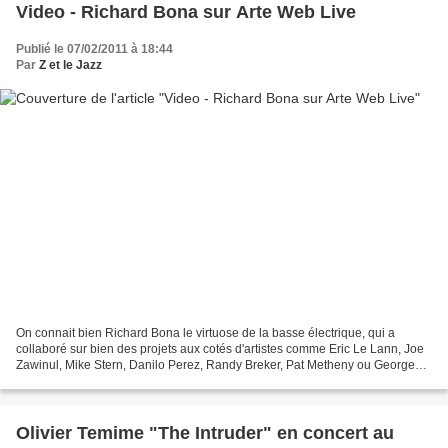
Video - Richard Bona sur Arte Web Live
Publié le 07/02/2011 à 18:44
Par
Z et le Jazz
On connait bien Richard Bona le virtuose de la basse électrique, qui a
collaboré sur bien des projets aux cotés d'artistes comme Eric Le Lann, Joe
Zawinul, Mike Stern, Danilo Perez, Randy Breker, Pat Metheny ou George
Benson, pour ne citer qu'eux. Par...
Olivier Temime "The Intruder" en concert au