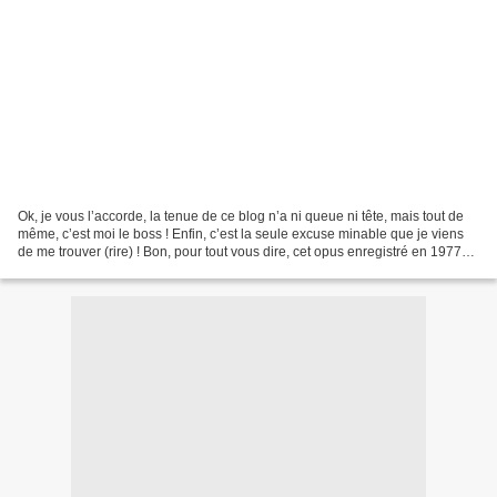
Ok, je vous l’accorde, la tenue de ce blog n’a ni queue ni tête, mais tout de
même, c’est moi le boss ! Enfin, c’est la seule excuse minable que je viens
de me trouver (rire) ! Bon, pour tout vous dire, cet opus enregistré en 1977
par Charlie Rouse pour...